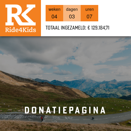
weken
dagen
uren
04
03
07
Totaal ingezameld: € 129.184,71
DONATIEPAGINA