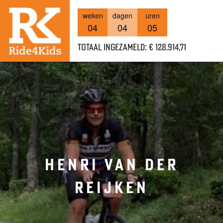
weken
dagen
uren
04
04
05
Totaal ingezameld: € 128.914,71
HENRI VAN DER
REIJKEN