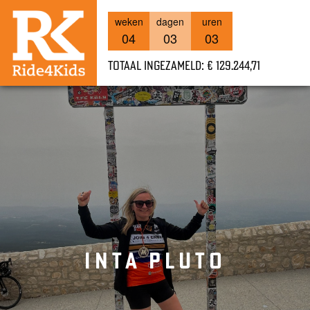
weken
dagen
uren
04
03
03
Totaal ingezameld: € 129.244,71
INTA PLUTO