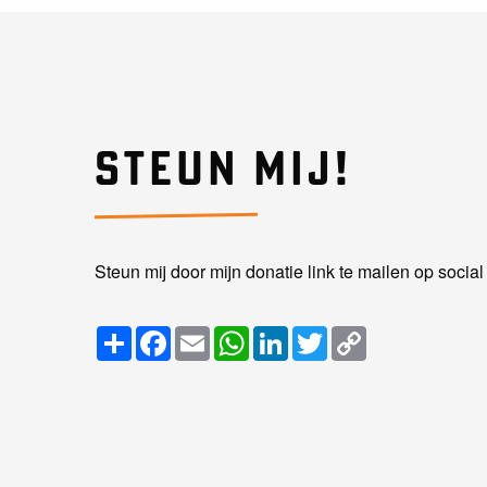
STEUN MIJ!
Steun mij door mijn donatie link te mailen op socia
Share
Facebook
Email
WhatsApp
LinkedIn
Twitter
Copy
Link