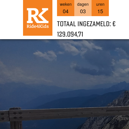
weken
dagen
uren
04
03
15
Totaal ingezameld: €
129.094,71