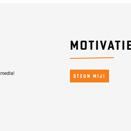
MOTIVATI
l media!
STEUN MIJ!