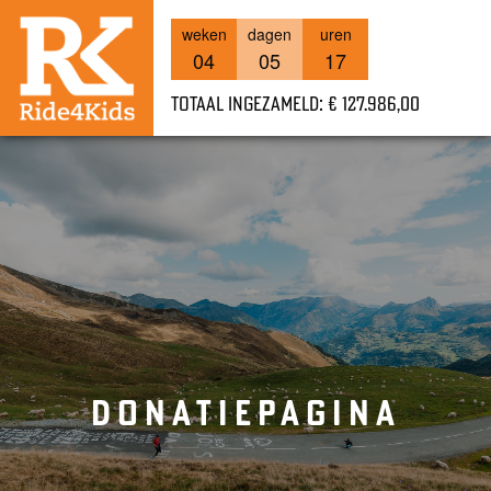
weken
dagen
uren
04
05
17
Totaal ingezameld: € 127.986,00
DONATIEPAGINA