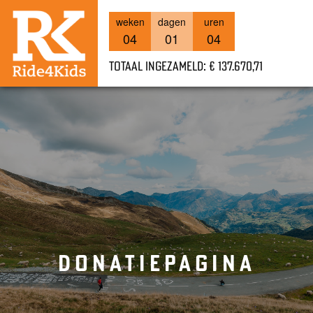
weken
dagen
uren
04
01
04
Totaal ingezameld: € 137.670,71
DONATIEPAGINA