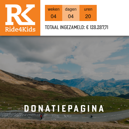
weken
dagen
uren
04
04
20
Totaal ingezameld: € 128.287,71
DONATIEPAGINA