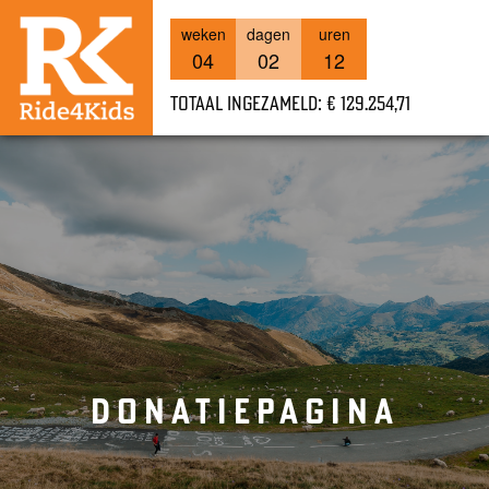
weken
dagen
uren
04
02
12
Totaal ingezameld: € 129.254,71
DONATIEPAGINA