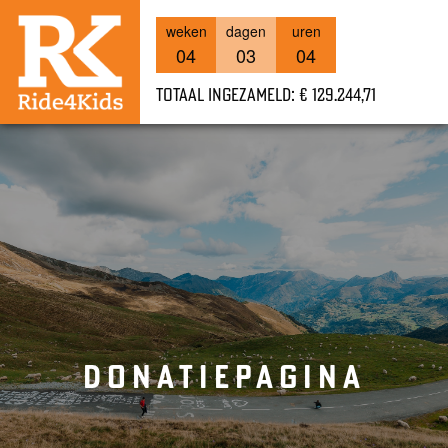
weken
dagen
uren
04
03
04
Totaal ingezameld: € 129.244,71
DONATIEPAGINA