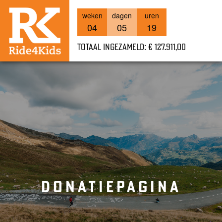
weken
dagen
uren
04
05
19
Totaal ingezameld: € 127.911,00
DONATIEPAGINA