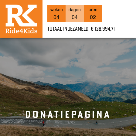
weken
dagen
uren
04
04
02
Totaal ingezameld: € 128.994,71
DONATIEPAGINA