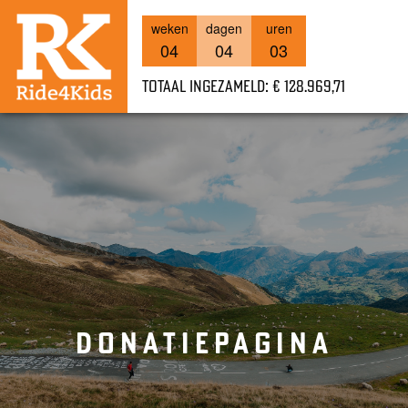
weken
dagen
uren
04
04
03
Totaal ingezameld: € 128.969,71
DONATIEPAGINA