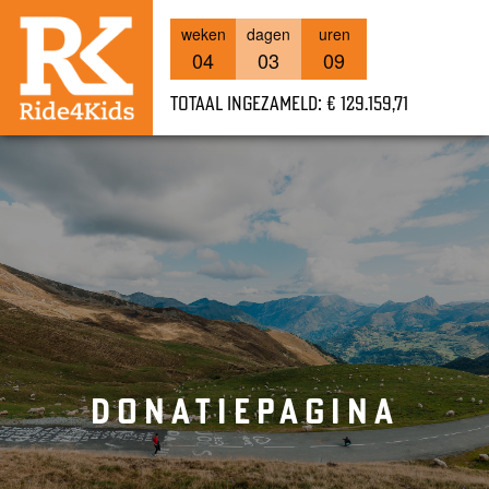
weken
dagen
uren
04
03
09
Totaal ingezameld: € 129.159,71
DONATIEPAGINA