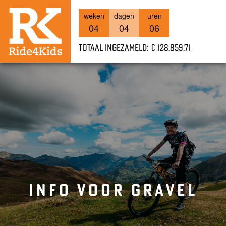
weken
dagen
uren
04
04
06
Totaal ingezameld: € 128.859,71
INFO VOOR GRAVEL