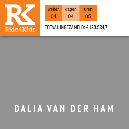
weken
dagen
uren
04
04
05
Totaal ingezameld: € 128.924,71
DALIA VAN DER HAM