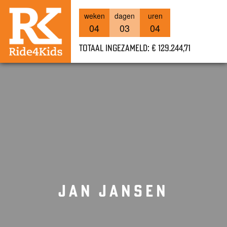
weken
dagen
uren
04
03
04
Totaal ingezameld: € 129.244,71
JAN JANSEN