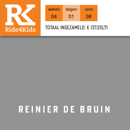
weken
dagen
uren
04
01
08
Totaal ingezameld: € 137.215,71
REINIER DE BRUIN