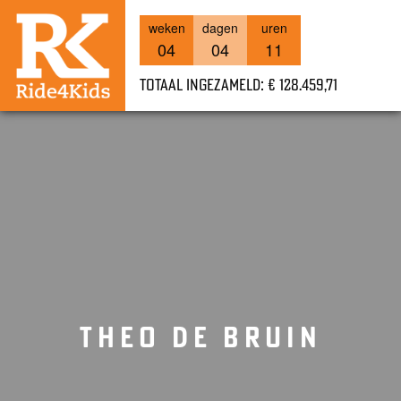
weken
dagen
uren
04
04
11
Totaal ingezameld: € 128.459,71
THEO DE BRUIN